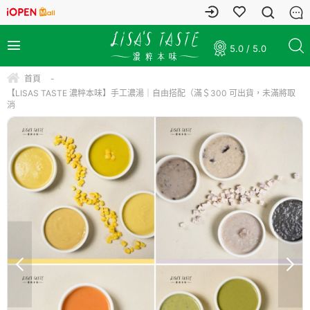
5.0 / 5.0
首頁
-
【LISAS TASTE 濃粹本味】手工濃湯｜自由搭配（滿＄300 可出貨，未滿將取
消