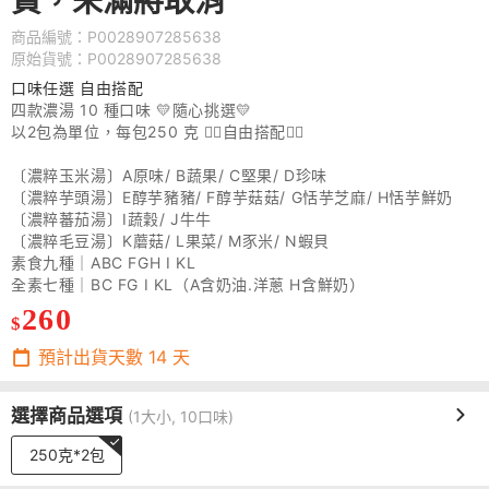
貨，未滿將取消
商品編號：P0028907285638
原始貨號：P0028907285638
口味任選 自由搭配
四款濃湯 10 種口味 💛隨心挑選💛
以2包為單位，每包250 克 👉🏻自由搭配👈🏻
〔濃粹玉米湯〕A原味/ B蔬果/ C堅果/ D珍味
〔濃粹芋頭湯〕E醇芋豬豬/ F醇芋菇菇/ G恬芋芝麻/ H恬芋鮮奶
〔濃粹蕃茄湯〕I蔬穀/ J牛牛
〔濃粹毛豆湯〕K蘑菇/ L果菜/ M豕米/ N蝦貝
素食九種｜ABC FGH I KL
全素七種｜BC FG I KL（A含奶油.洋蔥 H含鮮奶）
260
$
預計出貨天數
14
天
選擇商品選項
(1大小, 10口味)
250克*2包