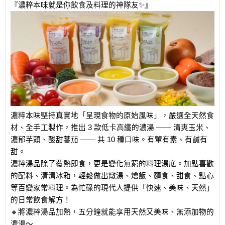
『濃粹本味就是你飲食及料理的神隊友✨』
濃粹本味堅持真實地「呈現食物的原始風味」，嚴選全天然食
材、全手工製作，推出 3 款低卡高纖的濃湯 —— 清爽玉米、
濃郁芋頭、酸甜蕃茄 —— 共 10 種口味。有葷有素、有鹹有
甜。
濃粹湯品除了覆熱即食，更是變化無窮的料理湯底。加點喜歡
的配料、清清冰箱，輕鬆做出燉湯、燴飯、麵食、甜食、點心
等百變家常料理。為忙碌的現代人提供「快速、美味、天然」
的日常飲食解方！
🔸將濃粹湯品加熱，五分鐘就能享用天然又美味、無添加物的
濃湯～