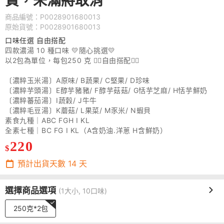
貨，未滿將取消
商品編號：P0028901680013
原始貨號：P0028901680013
口味任選 自由搭配
四款濃湯 10 種口味 💛隨心挑選💛
以2包為單位，每包250 克 👉🏻自由搭配👈🏻
〔濃粹玉米湯〕A原味/ B蔬果/ C堅果/ D珍味
〔濃粹芋頭湯〕E醇芋豬豬/ F醇芋菇菇/ G恬芋芝麻/ H恬芋鮮奶
〔濃粹蕃茄湯〕I蔬穀/ J牛牛
〔濃粹毛豆湯〕K蘑菇/ L果菜/ M豕米/ N蝦貝
素食九種｜ABC FGH I KL
全素七種｜BC FG I KL（A含奶油.洋蔥 H含鮮奶）
220
$
預計出貨天數
14
天
選擇商品選項
(1大小, 10口味)
250克*2包