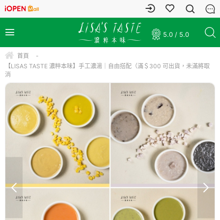
5.0 / 5.0
首頁
-
【LISAS TASTE 濃粹本味】手工濃湯｜自由搭配（滿＄300 可出貨，未滿將取
消