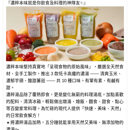
『濃粹本味就是你飲食及料理的神隊友✨』
濃粹本味堅持真實地「呈現食物的原始風味」，嚴選全天然食
材、全手工製作，推出 3 款低卡高纖的濃湯 —— 清爽玉米、
濃郁芋頭、酸甜蕃茄 —— 共 10 種口味。有葷有素、有鹹有
甜。
濃粹湯品除了覆熱即食，更是變化無窮的料理湯底。加點喜歡
的配料、清清冰箱，輕鬆做出燉湯、燴飯、麵食、甜食、點心
等百變家常料理。為忙碌的現代人提供「快速、美味、天然」
的日常飲食解方！
🔸將濃粹湯品加熱，五分鐘就能享用天然又美味、無添加物的
濃湯～