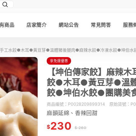
有商品
店家簡介
網站公告
常見問答
服務
●手工水餃●木耳●黃豆芽●溫體豬後腿肉●麻辣水餃●冷凍水餃●坤伯水
享免運優惠
【坤伯傳家餃】麻辣木耳
餃●木耳●黃豆芽●溫
餃●坤伯水餃●團購美
商品編號：
P0028209899314
原始貨號：
P0
麻韻延綿、香辣回甜
230
$
$ 260