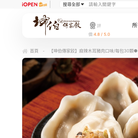
所
評
價:
4.8 / 5.0
首頁
【坤伯傳家餃】麻辣木耳豬肉口味/每包30顆
-