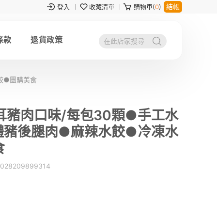
結帳
登入
收藏清單
購物車(
0
)
條款
退貨政策
餃●團購美食
豬肉口味/每包30顆●手工水
體豬後腿肉●麻辣水餃●冷凍水
食
028209899314