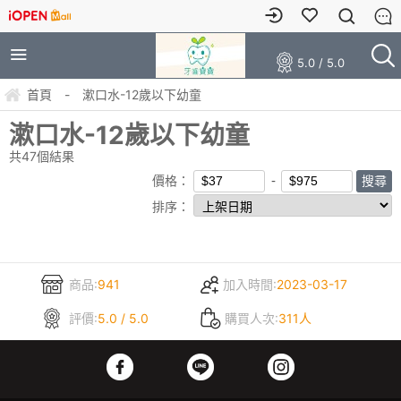
5.0 / 5.0
首頁
-
漱口水-12歲以下幼童
漱口水-12歲以下幼童
共
47
個結果
價格：
排序：
商品:
941
加入時間:
2023-03-17
評價:
5.0 / 5.0
購買人次:
311人