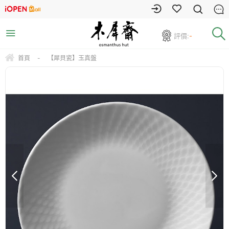
評價:
-
首頁
-
【犀貝瓷】玉真盤