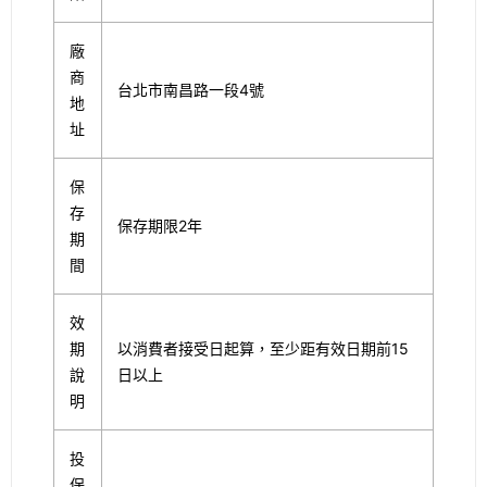
廠
商
台北市南昌路一段4號
地
址
保
存
保存期限2年
期
間
效
期
以消費者接受日起算，至少距有效日期前15
說
日以上
明
投
保