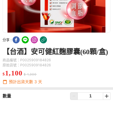
分享 :
【台酒】安可健紅麴膠囊(60顆/盒)
商品編號：P0025909184826
原始貨號：P0025909184826
1,100
$
$ 1,300
預計出貨天數
3
天
數量