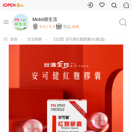
Mobii綠生活
5.0 / 5.0
商品:
406
首頁
-
生活保健
-
【台酒】安可健紅麴膠囊(60顆/盒)