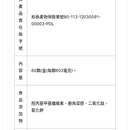
產
品
和泰產物保險單號80-113-12030591-
責
00003-PDL
任
險
字
號
內
容
60顆/盒(每顆602毫克)。
量
食
品
羥丙基甲基纖維素、鹿角菜膠、二氧化鈦、
添
氯化鉀
加
物