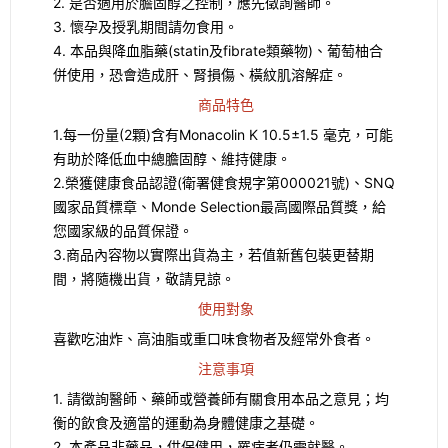
2. 是否適用於膽固醇之控制，應先徵詢醫師。
3. 懷孕及授乳期間請勿食用。
4. 本品與降血脂藥(statin及fibrate類藥物)、葡萄柚合
併使用，恐會造成肝、腎損傷、橫紋肌溶解症。
商品特色
1.每一份量(2顆)含有Monacolin K 10.5±1.5 毫克，可能
有助於降低血中總膽固醇、維持健康。
2.榮獲健康食品認證(衛署健食規字第000021號)、SNQ
國家品質標章、Monde Selection最高國際品質獎，給
您國家級的品質保證。
3.商品內容物以實際出貨為主，若值新舊包裝更替期
間，將隨機出貨，敬請見諒。
使用對象
喜歡吃油炸、高油脂或重口味食物者及經常外食者。
注意事項
1. 請徵詢醫師、藥師或營養師有關食用本品之意見；均
衡的飲食及適當的運動為身體健康之基礎。
2. 本產品非藥品，供保健用，罹病者仍需就醫。