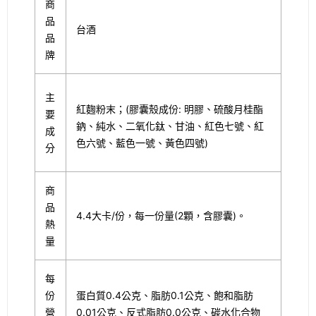
商
品
台酒
品
牌
主
紅麴粉末；(膠囊殼成份: 明膠、硫酸月桂酯
要
鈉、純水、二氧化鈦、甘油、紅色七號、紅
成
色六號、藍色一號、黃色四號)
分
商
品
4.4大卡/份，每一份量(2顆，含膠囊)。
熱
量
每
份
蛋白質0.4公克、脂肪0.1公克、飽和脂肪
營
0.01公克、反式脂肪0.0公克、碳水化合物