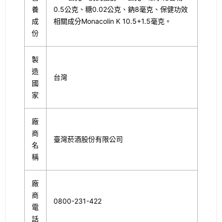
養
0.5公克、糖0.02公克、鈉8毫克、保健功效
成
相關成分Monacolin K 10.5+1.5毫克。
份
製
造
台灣
國
家
廠
商
臺灣菸酒股份有限公司
名
稱
廠
商
0800-231-422
電
話