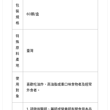
包
裝
60顆/盒
規
格
特
殊
原
臺灣
料
產
地
使
用
喜歡吃油炸、高油脂或重口味食物者及經常
對
外食者。
象
1. 請徵詢醫師、藥師或營養師有關食用本品