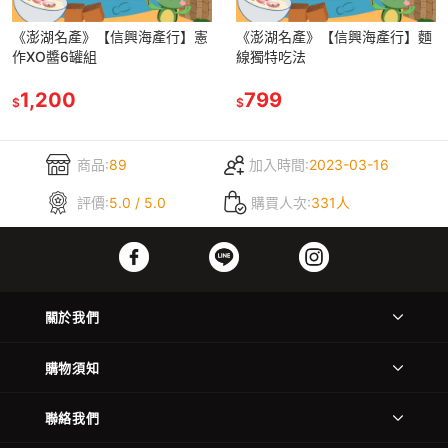
《澎湖名產》【信興海產行】憲
《澎湖名產》【信興海產行】麵
作XO醬6罐組
線獨特吃法
1,200
799
$
$
商品:
89
加入時間:
2023-03-16
評價:
5.0 / 5.0
購買人次:
331人
關於我們
購物須知
聯絡我們