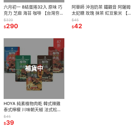
六月初一 8結蛋捲32入 原味 巧
阿華師 沖泡奶茶 鐵觀音 阿薩姆
克力 芝麻 海苔 咖啡 【台灣夯
太妃糖 玫瑰 抹茶 紅豆紫米 【台
伴手禮物產館】
灣夯 伴手禮物產館】
$320
$45
290
42
$
$
87
折
補貨中
HOYA 純素植物肉乾 韓式辣雞
泰式檸檬 川味朝天椒 法式松露
台式鹹酥雞【台灣夯 伴手禮物產
$45
館】
39
$