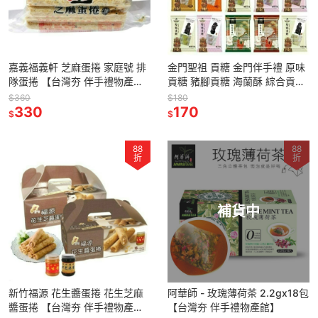
嘉義福義軒 芝麻蛋捲 家庭號 排
金門聖祖 貢糖 金門伴手禮 原味
隊蛋捲 【台灣夯 伴手禮物產
貢糖 豬腳貢糖 海蘭酥 綜合貢糖
館】
【台灣夯 伴手禮物產館】
$360
$180
330
170
$
$
88
88
折
折
補貨中
新竹福源 花生醬蛋捲 花生芝麻
阿華師 - 玫瑰薄荷茶 2.2gx18包
醬蛋捲 【台灣夯 伴手禮物產
【台灣夯 伴手禮物產館】