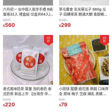
六月初一 台中超人氣伴手禮 8結
草屯農會 玄米葵瓜子 660g 瓜
蛋捲32入 禮盒組 (2盒共64入)
子 回購率高 飽滿大顆 香甜唰嘴
【台灣夯 伴手禮物產館】
【台灣夯 伴手禮物產館】
$640
$330
560
299
$
$
69
88
折
折
泰式風味奶茶 葉董 泡的泰奶 泰
小琉球 龍鑽 麻花捲 熱銷 口味齊
式奶茶 新品上市 【台灣夯 伴手
全 原味 梅子 芝麻 煉乳 黑糖 海
禮物產館】
苔 起司 咖啡 胡椒 【台灣夯 伴
$320
$90
220
手禮物產館】
79
$
$