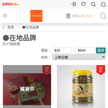
評價:
4.9 / 5.0
首頁
-
⚫在地品牌
⚫在地品牌
共
37
個結果
價格：
排序：
88
91
折
折
補貨中