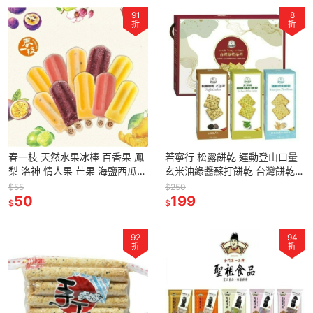
91
8
折
折
春一枝 天然水果冰棒 百香果 鳳
若寧行 松露餅乾 運動登山口量
梨 洛神 情人果 芒果 海鹽西瓜
玄米油綠醬蘇打餅乾 台灣餅乾
檸檬 釋迦 椪柑 蜂蜜檸檬【台灣
福義軒代工 【台灣夯 伴手禮物
$55
$250
夯 伴手禮物產館】
50
產館】
199
$
$
92
94
折
折