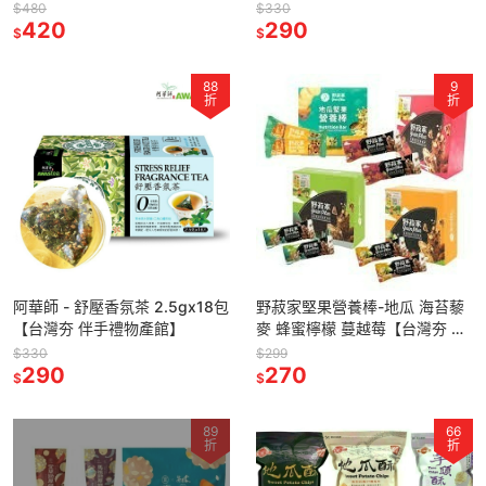
館】
$480
$330
420
290
$
$
88
9
折
折
阿華師 - 舒壓香氛茶 2.5gx18包
野菽家堅果營養棒-地瓜 海苔藜
【台灣夯 伴手禮物產館】
麥 蜂蜜檸檬 蔓越莓【台灣夯 伴
手禮物產館】
$330
$299
290
270
$
$
89
66
折
折