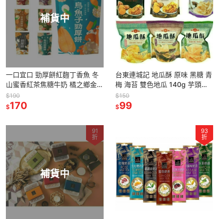
補貨中
一口宜口 勁厚餅紅麴丁香魚 冬
台東連城記 地瓜酥 原味 黑糖 青
山蜜香紅茶焦糖牛奶 橘之鄉金棗
梅 海苔 雙色地瓜 140g 芋頭酥
三星蔥櫻花蝦 烏魚子【台灣夯
90g【台灣夯 伴手禮物產館】
$190
$150
伴手禮物產館】
170
99
$
$
91
93
折
折
補貨中