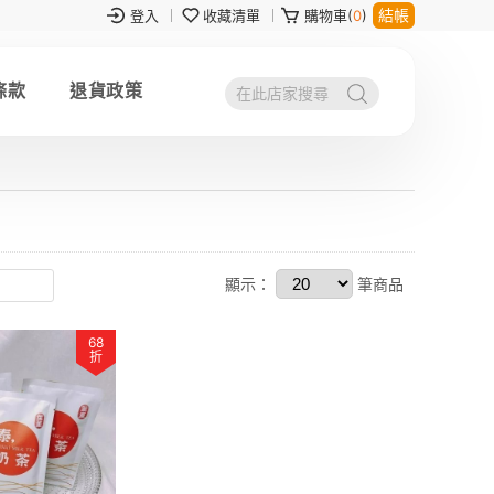
結帳
登入
收藏清單
購物車(
0
)
條款
退貨政策
顯示：
筆商品
68
折