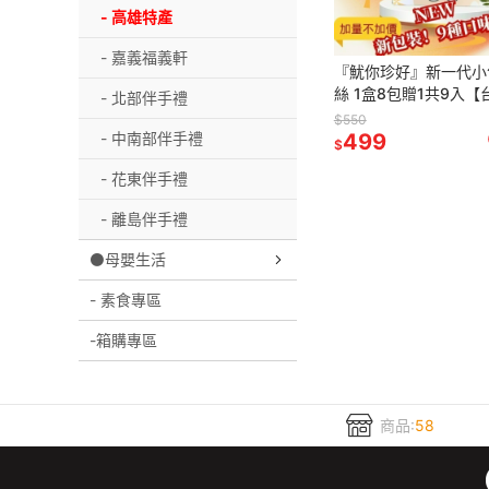
- 高雄特產
- 嘉義福義軒
『魷你珍好』新一代小
絲 1盒8包贈1共9入【台灣夯 伴
- 北部伴手禮
手禮物產館】
$550
- 中南部伴手禮
499
$
- 花東伴手禮
- 離島伴手禮
⚫母嬰生活
- 素食專區
-箱購專區
商品:
58