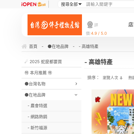
店
評
價:
4.9 / 5.0
首頁
-
⚫在地品牌
-
- 高雄特產
- 高雄特產
☄ 2025 蛇麼都要買
㊕ 本月推薦 ㊕
排序：
瀏覽人次
熱
⚫台灣名物
⚫在地品牌
- 農會特選
- 網路熱銷
- 新竹福源