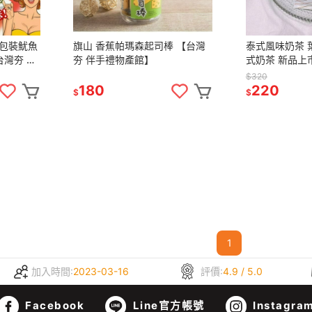
包裝魷魚
旗山 香蕉帕瑪森起司棒 【台灣
泰式風味奶茶 
夯 伴手禮物產館】
式奶茶 新品上
禮物產館】
$320
180
220
$
$
1
加入時間:
2023-03-16
評價:
4.9 / 5.0
Facebook
Line官方帳號
Instagra