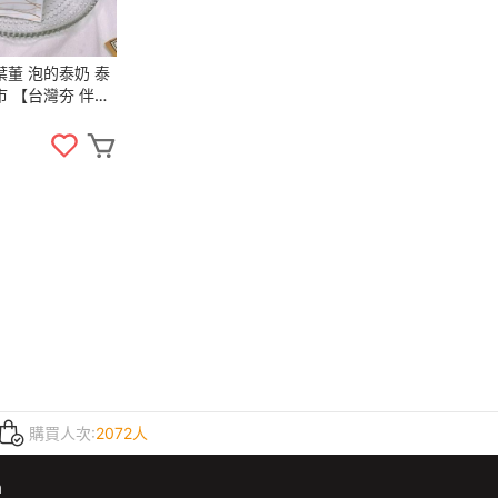
葉董 泡的泰奶 泰
市 【台灣夯 伴手
購買人次:
2072人
m