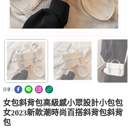
分享 :
女包斜背包高級感小眾設計小包包
女2023新款潮時尚百搭斜背包斜背
包