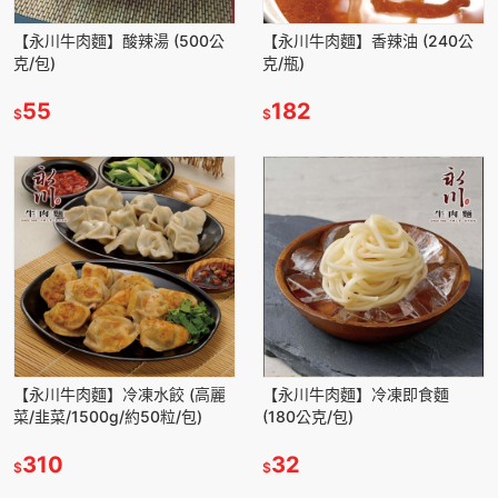
【永川牛肉麵】酸辣湯 (500公
【永川牛肉麵】香辣油 (240公
克/包)
克/瓶)
55
182
$
$
【永川牛肉麵】冷凍水餃 (高麗
【永川牛肉麵】冷凍即食麵
菜/韭菜/1500g/約50粒/包)
(180公克/包)
310
32
$
$