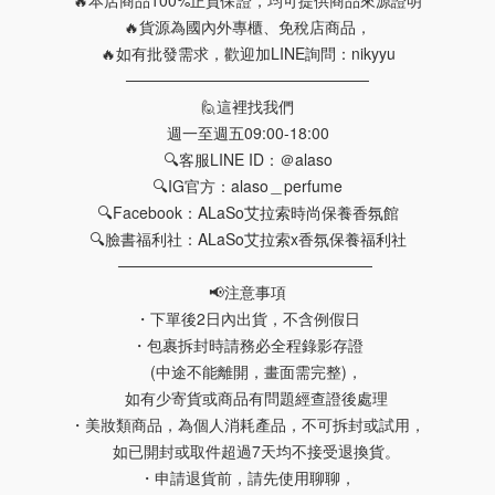
🔥本店商品100%正貨保證，均可提供商品來源證明
🔥貨源為國內外專櫃、免稅店商品，
🔥如有批發需求，歡迎加LINE詢問：nikyyu
──────────────────────
🙋這裡找我們
週一至週五09:00-18:00
🔍客服LINE ID：
＠alaso
🔍IG官方：
alaso＿perfume
🔍Facebook：
ALaSo艾拉索時尚保養香氛館
🔍臉書福利社：
ALaSo艾拉索x香氛保養福利社
─────────────────────── 
📢注意事項
・下單後2日內出貨，不含例假日
・包裹拆封時請務必全程錄影存證
    (中途不能離開，畫面需完整)，
    如有少寄貨或商品有問題經查證後處理
・美妝類商品，為個人消耗產品，不可拆封或試用，
    如已開封或取件超過7天均不接受退換貨。
・申請退貨前，請先使用聊聊，